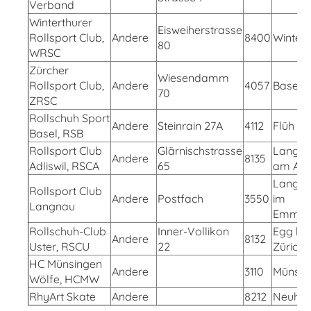
Verband
Winterthurer
Eisweiherstrasse
Rollsport Club,
Andere
8400
Wintert
80
WRSC
Zürcher
Wiesendamm
Rollsport Club,
Andere
4057
Basel
70
ZRSC
Rollschuh Sport
Andere
Steinrain 27A
4112
Flüh
Basel, RSB
Rollsport Club
Glärnischstrasse
Langn
Andere
8135
Adliswil, RSCA
65
am Alb
Langn
Rollsport Club
Andere
Postfach
3550
im
Langnau
Emmen
Rollschuh-Club
Inner-Vollikon
Egg b.
Andere
8132
Uster, RSCU
22
Zürich
HC Münsingen
Andere
3110
Münsin
Wölfe, HCMW
RhyArt Skate
Andere
8212
Neuha